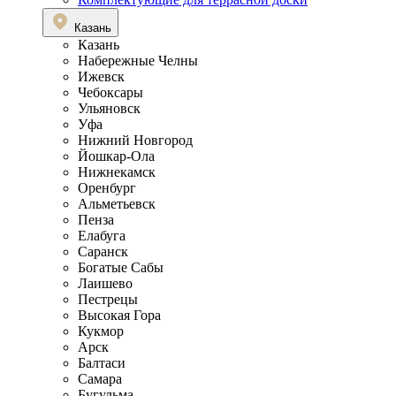
Казань
Казань
Набережные Челны
Ижевск
Чебоксары
Ульяновск
Уфа
Нижний Новгород
Йошкар-Ола
Нижнекамск
Оренбург
Альметьевск
Пенза
Елабуга
Саранск
Богатые Сабы
Лаишево
Пестрецы
Высокая Гора
Кукмор
Арск
Балтаси
Самара
Бугульма