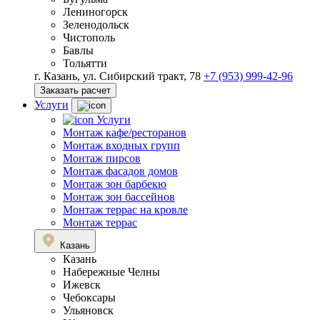
Лениногорск
Зеленодольск
Чистополь
Бавлы
Тольятти
г. Казань, ул. Сибирский тракт, 78
+7 (953) 999-42-96
Заказать расчет
Услуги
Услуги
Монтаж кафе/ресторанов
Монтаж входных групп
Монтаж пирсов
Монтаж фасадов домов
Монтаж зон барбекю
Монтаж зон бассейнов
Монтаж террас на кровле
Монтаж террас
Казань
Казань
Набережные Челны
Ижевск
Чебоксары
Ульяновск