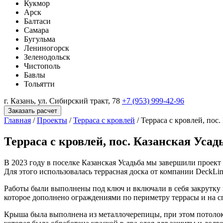
Кукмор
Арск
Балтаси
Самара
Бугульма
Лениногорск
Зеленодольск
Чистополь
Бавлы
Тольятти
г. Казань, ул. Сибирский тракт, 78
+7 (953) 999-42-96
Заказать расчет
Главная
/
Проекты
/
Терраса с кровлей
/
Терраса с кровлей, пос.
Терраса с кровлей, пос. Казанская Усад
В 2023 году в поселке Казанская Усадьба мы завершили проект
Для этого использовалась террасная доска от компании DeckLi
Работы были выполнены под ключ и включали в себя закрутку 
которое дополнено ограждениями по периметру террасы и на сп
Крыша была выполнена из металлочерепицы, при этом потолок о