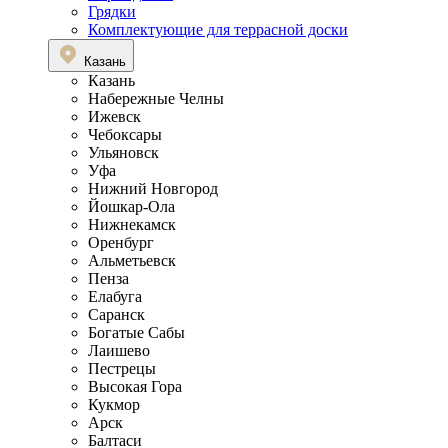
Грядки
Комплектующие для террасной доски
Казань
Казань
Набережные Челны
Ижевск
Чебоксары
Ульяновск
Уфа
Нижний Новгород
Йошкар-Ола
Нижнекамск
Оренбург
Альметьевск
Пенза
Елабуга
Саранск
Богатые Сабы
Лаишево
Пестрецы
Высокая Гора
Кукмор
Арск
Балтаси