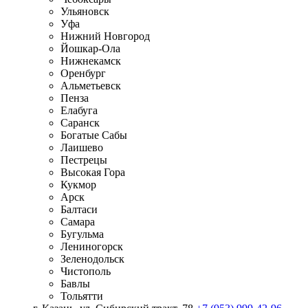
Ульяновск
Уфа
Нижний Новгород
Йошкар-Ола
Нижнекамск
Оренбург
Альметьевск
Пенза
Елабуга
Саранск
Богатые Сабы
Лаишево
Пестрецы
Высокая Гора
Кукмор
Арск
Балтаси
Самара
Бугульма
Лениногорск
Зеленодольск
Чистополь
Бавлы
Тольятти