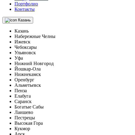
Портфолио
Контакты
Казань
Казань
Набережные Челны
Ижевск
Чебоксары
Ульяновск
Уфа
Нижний Новгород
Йошкар-Ола
Нижнекамск
Оренбург
Альметьевск
Пенза
Елабуга
Саранск
Богатые Сабы
Лаишево
Пестрецы
Высокая Гора
Кукмор
Арск