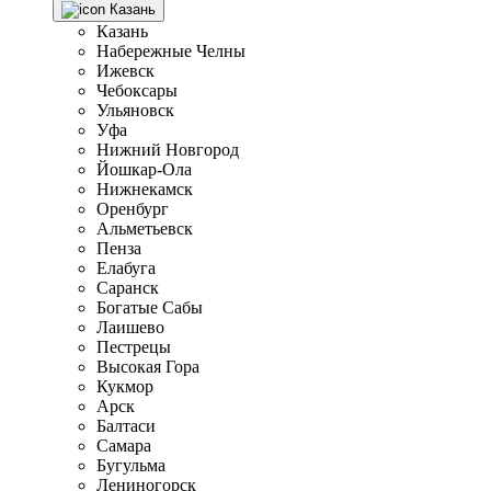
Казань
Казань
Набережные Челны
Ижевск
Чебоксары
Ульяновск
Уфа
Нижний Новгород
Йошкар-Ола
Нижнекамск
Оренбург
Альметьевск
Пенза
Елабуга
Саранск
Богатые Сабы
Лаишево
Пестрецы
Высокая Гора
Кукмор
Арск
Балтаси
Самара
Бугульма
Лениногорск