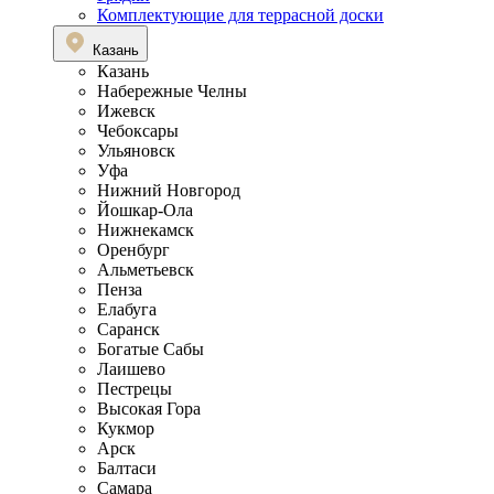
Комплектующие для террасной доски
Казань
Казань
Набережные Челны
Ижевск
Чебоксары
Ульяновск
Уфа
Нижний Новгород
Йошкар-Ола
Нижнекамск
Оренбург
Альметьевск
Пенза
Елабуга
Саранск
Богатые Сабы
Лаишево
Пестрецы
Высокая Гора
Кукмор
Арск
Балтаси
Самара