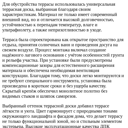
Для обустройства террасы использовалась универсальная
террасная доска, выбранная благодаря своим
характеристикам. Материал не только имеет современный
внешний вид, но и отличается высокой долговечностью,
устойчивостью к перепадам температур, влаге и
ультрафиолету, а также неприхотливостью в уходе.
Терраса была спроектирована как открытое пространство для
отдыха, принятия солнечных ванн и проведения досуга на
свежем воздухе. Процесс монтажа включал создание
надёжного лагового основания с учётом особенностей грунта
и рельефа участка. При установке были предусмотрены
компенсационные зазоры для естественного расширения
материала и обеспечена необходимая вентиляция
конструкции. Благодаря тому, что доски легко монтируются и
не требуют специального инструмента, установка была
произведена в короткие сроки и без ущерба качеству.
Скрытый крепёж обеспечил монолитное полотно без
видимых стыков и шляпок саморезов.
Выбранный оттенок террасной доски добавил террасе
лёгкости и уюта. Цвет гармонирует с природными тонами
окружающего ландшафта и фасадом дома, что делает террасу
не только функциональной зоной, но и стильным элементом
экстерьера. Высокие эксплуатационные качества ДПК