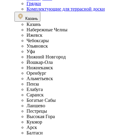
Грядки
Комплектующие для террасной доски
Казань
Казань
Набережные Челны
Ижевск
Чебоксары
Ульяновск
Уфа
Нижний Новгород
Йошкар-Ола
Нижнекамск
Оренбург
Альметьевск
Пенза
Елабуга
Саранск
Богатые Сабы
Лаишево
Пестрецы
Высокая Гора
Кукмор
Арск
Балтаси