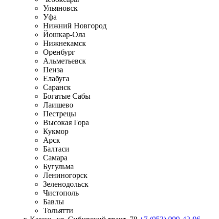
Ульяновск
Уфа
Нижний Новгород
Йошкар-Ола
Нижнекамск
Оренбург
Альметьевск
Пенза
Елабуга
Саранск
Богатые Сабы
Лаишево
Пестрецы
Высокая Гора
Кукмор
Арск
Балтаси
Самара
Бугульма
Лениногорск
Зеленодольск
Чистополь
Бавлы
Тольятти