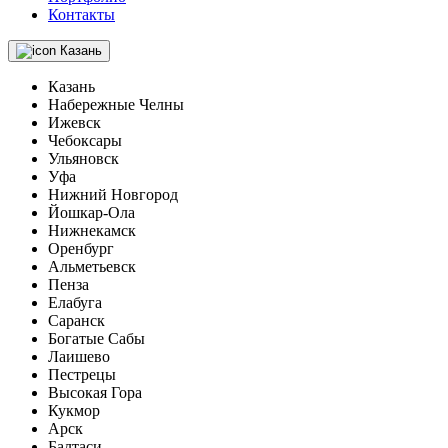
Контакты
Казань
Казань
Набережные Челны
Ижевск
Чебоксары
Ульяновск
Уфа
Нижний Новгород
Йошкар-Ола
Нижнекамск
Оренбург
Альметьевск
Пенза
Елабуга
Саранск
Богатые Сабы
Лаишево
Пестрецы
Высокая Гора
Кукмор
Арск
Балтаси