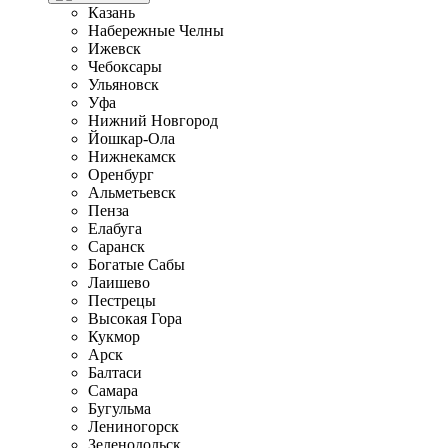
Казань
Набережные Челны
Ижевск
Чебоксары
Ульяновск
Уфа
Нижний Новгород
Йошкар-Ола
Нижнекамск
Оренбург
Альметьевск
Пенза
Елабуга
Саранск
Богатые Сабы
Лаишево
Пестрецы
Высокая Гора
Кукмор
Арск
Балтаси
Самара
Бугульма
Лениногорск
Зеленодольск