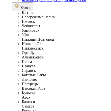
Казань
Казань
Набережные Челны
Ижевск
Чебоксары
Ульяновск
Уфа
Нижний Новгород
Йошкар-Ола
Нижнекамск
Оренбург
Альметьевск
Пенза
Елабуга
Саранск
Богатые Сабы
Лаишево
Пестрецы
Высокая Гора
Кукмор
Арск
Балтаси
Самара
Бугульма