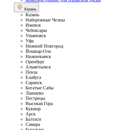
Казань
Казань
Набережные Челны
Ижевск
Чебоксары
Ульяновск
Уфа
Нижний Новгород
Йошкар-Ола
Нижнекамск
Оренбург
Альметьевск
Пенза
Елабуга
Саранск
Богатые Сабы
Лаишево
Пестрецы
Высокая Гора
Кукмор
Арск
Балтаси
Самара
Бугульма