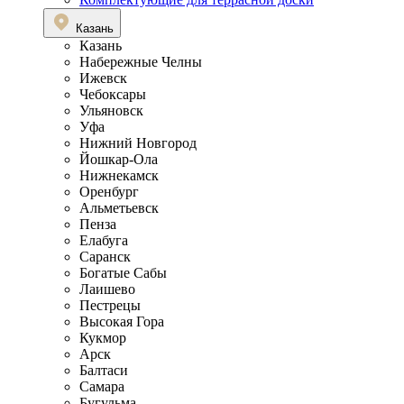
Казань
Казань
Набережные Челны
Ижевск
Чебоксары
Ульяновск
Уфа
Нижний Новгород
Йошкар-Ола
Нижнекамск
Оренбург
Альметьевск
Пенза
Елабуга
Саранск
Богатые Сабы
Лаишево
Пестрецы
Высокая Гора
Кукмор
Арск
Балтаси
Самара
Бугульма