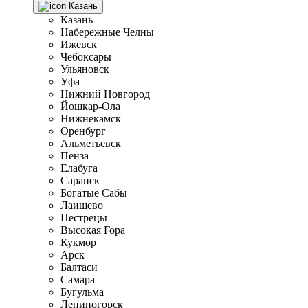
Казань
Казань
Набережные Челны
Ижевск
Чебоксары
Ульяновск
Уфа
Нижний Новгород
Йошкар-Ола
Нижнекамск
Оренбург
Альметьевск
Пенза
Елабуга
Саранск
Богатые Сабы
Лаишево
Пестрецы
Высокая Гора
Кукмор
Арск
Балтаси
Самара
Бугульма
Лениногорск