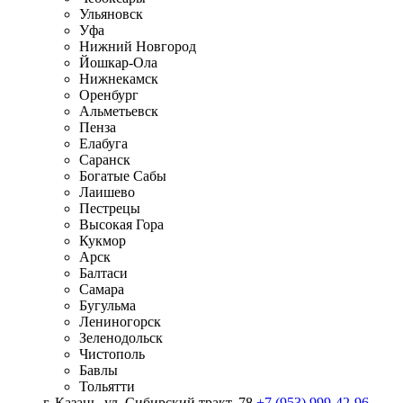
Ульяновск
Уфа
Нижний Новгород
Йошкар-Ола
Нижнекамск
Оренбург
Альметьевск
Пенза
Елабуга
Саранск
Богатые Сабы
Лаишево
Пестрецы
Высокая Гора
Кукмор
Арск
Балтаси
Самара
Бугульма
Лениногорск
Зеленодольск
Чистополь
Бавлы
Тольятти
г. Казань, ул. Сибирский тракт, 78
+7 (953) 999-42-96