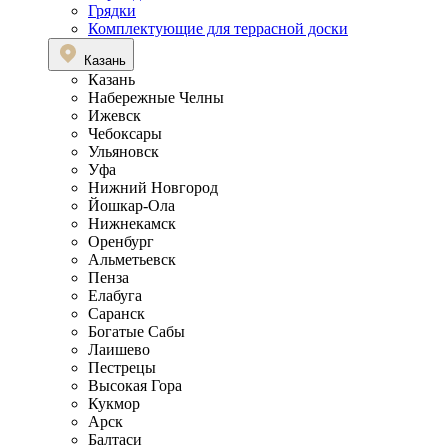
Грядки
Комплектующие для террасной доски
Казань
Казань
Набережные Челны
Ижевск
Чебоксары
Ульяновск
Уфа
Нижний Новгород
Йошкар-Ола
Нижнекамск
Оренбург
Альметьевск
Пенза
Елабуга
Саранск
Богатые Сабы
Лаишево
Пестрецы
Высокая Гора
Кукмор
Арск
Балтаси