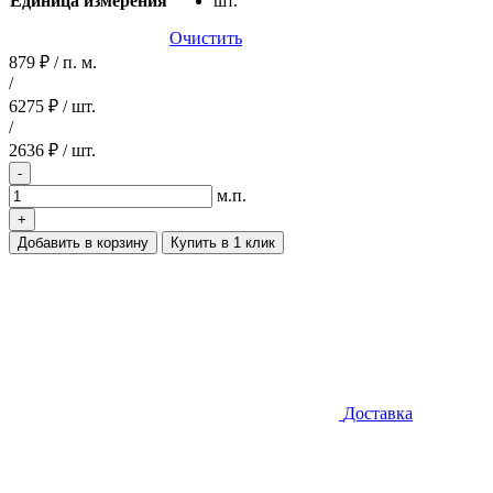
Единица измерения
шт.
Очистить
879 ₽ / п. м.
/
6275 ₽ / шт.
/
2636 ₽ / шт.
-
Количество
м.п.
товара
+
Доска
Добавить в корзину
Купить в 1 клик
террасная
CM
Decking
BARK
3м
Доставка