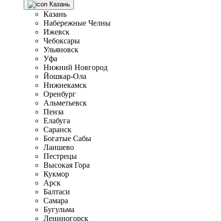
Казань
Казань
Набережные Челны
Ижевск
Чебоксары
Ульяновск
Уфа
Нижний Новгород
Йошкар-Ола
Нижнекамск
Оренбург
Альметьевск
Пенза
Елабуга
Саранск
Богатые Сабы
Лаишево
Пестрецы
Высокая Гора
Кукмор
Арск
Балтаси
Самара
Бугульма
Лениногорск