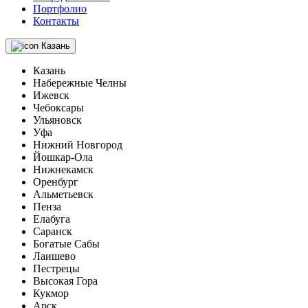
Портфолио
Контакты
Казань
Казань
Набережные Челны
Ижевск
Чебоксары
Ульяновск
Уфа
Нижний Новгород
Йошкар-Ола
Нижнекамск
Оренбург
Альметьевск
Пенза
Елабуга
Саранск
Богатые Сабы
Лаишево
Пестрецы
Высокая Гора
Кукмор
Арск