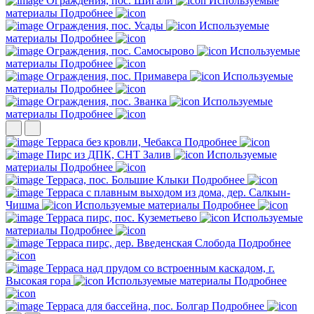
Ограждения, пос. Шигали
Используемые
материалы
Подробнее
Ограждения, пос. Усады
Используемые
материалы
Подробнее
Ограждения, пос. Самосырово
Используемые
материалы
Подробнее
Ограждения, пос. Примавера
Используемые
материалы
Подробнее
Ограждения, пос. Званка
Используемые
материалы
Подробнее
Терраса без кровли, Чебакса
Подробнее
Пирс из ДПК, СНТ Залив
Используемые
материалы
Подробнее
Терраса, пос. Большие Клыки
Подробнее
Терраса с плавным выходом из дома, дер. Салкын-
Чишма
Используемые материалы
Подробнее
Терраса пирс, пос. Куземетьево
Используемые
материалы
Подробнее
Терраса пирс, дер. Введенская Слобода
Подробнее
Терраса над прудом со встроенным каскадом, г.
Высокая гора
Используемые материалы
Подробнее
Терраса для бассейна, пос. Болгар
Подробнее