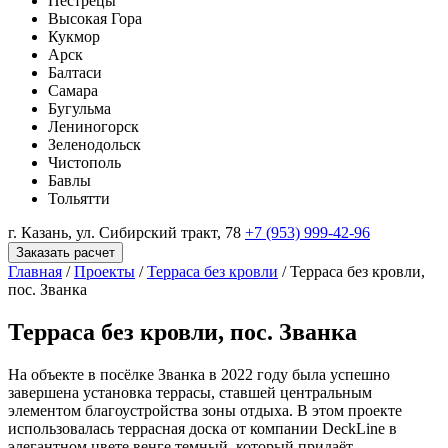
Пестрецы
Высокая Гора
Кукмор
Арск
Балтаси
Самара
Бугульма
Лениногорск
Зеленодольск
Чистополь
Бавлы
Тольятти
г. Казань, ул. Сибирский тракт, 78
+7 (953) 999-42-96
Заказать расчет
Главная
/
Проекты
/
Терраса без кровли
/
Терраса без кровли,
пос. Званка
Терраса без кровли, пос. Званка
На объекте в посёлке Званка в 2022 году была успешно
завершена установка террасы, ставшей центральным
элементом благоустройства зоны отдыха. В этом проекте
использовалась террасная доска от компании DeckLine в
элегантном цвете венге темный, который придаёт