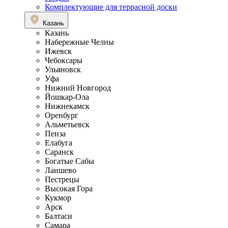
Комплектующие для террасной доски
Казань
Казань
Набережные Челны
Ижевск
Чебоксары
Ульяновск
Уфа
Нижний Новгород
Йошкар-Ола
Нижнекамск
Оренбург
Альметьевск
Пенза
Елабуга
Саранск
Богатые Сабы
Лаишево
Пестрецы
Высокая Гора
Кукмор
Арск
Балтаси
Самара