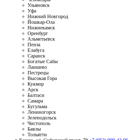
Ульяновск
Уфа
Нижний Новгород
Йошкар-Ола
Нижнекамск
Оренбург
Альметьевск
Пенза
Елабуга
Саранск
Богатые Сабы
Лаишево
Пестрецы
Высокая Гора
Кукмор
Арск
Балтаси
Самара
Бугульма
Лениногорск
Зеленодольск
Чистополь
Бавлы
Тольятти