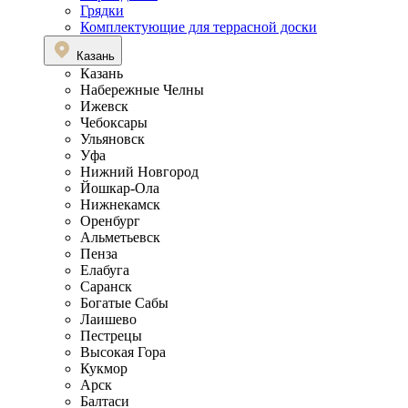
Грядки
Комплектующие для террасной доски
Казань
Казань
Набережные Челны
Ижевск
Чебоксары
Ульяновск
Уфа
Нижний Новгород
Йошкар-Ола
Нижнекамск
Оренбург
Альметьевск
Пенза
Елабуга
Саранск
Богатые Сабы
Лаишево
Пестрецы
Высокая Гора
Кукмор
Арск
Балтаси