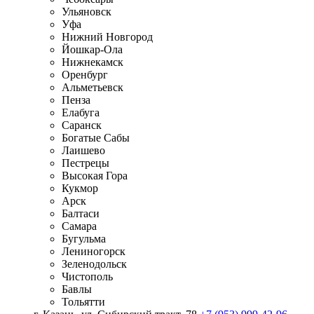
Ульяновск
Уфа
Нижний Новгород
Йошкар-Ола
Нижнекамск
Оренбург
Альметьевск
Пенза
Елабуга
Саранск
Богатые Сабы
Лаишево
Пестрецы
Высокая Гора
Кукмор
Арск
Балтаси
Самара
Бугульма
Лениногорск
Зеленодольск
Чистополь
Бавлы
Тольятти