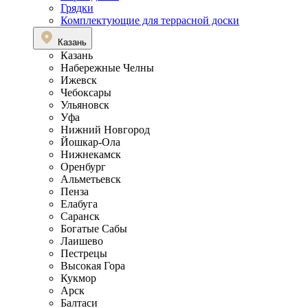
Грядки
Комплектующие для террасной доски
Казань
Казань
Набережные Челны
Ижевск
Чебоксары
Ульяновск
Уфа
Нижний Новгород
Йошкар-Ола
Нижнекамск
Оренбург
Альметьевск
Пенза
Елабуга
Саранск
Богатые Сабы
Лаишево
Пестрецы
Высокая Гора
Кукмор
Арск
Балтаси